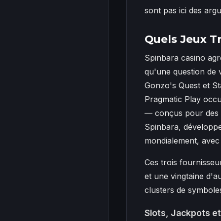
sont pas ici des arg
Quels Jeux T
Spinbara casino agrè
qu'une question de v
Gonzo's Quest et Star
Pragmatic Play occu
— conçus pour des a
Spinbara, développe 
mondialement, avec 
Ces trois fournisseu
et une vingtaine d'a
clusters de symbole
Slots, Jackpots e