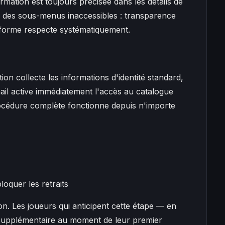
rmation est toujours précisée dans les détails de
ns des sous-menus inaccessibles : transparence
teforme respecte systématiquement.
ion collecte les informations d'identité standard,
ail active immédiatement l'accès au catalogue
procédure complète fonctionne depuis n'importe
oquer les retraits
ption. Les joueurs qui anticipent cette étape — en
 supplémentaire au moment de leur premier