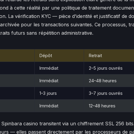
nd à cette réalité par une politique de traitement documenté
n. La vérification KYC — pièce d'identité et justificatif de
s archivée pour les transactions suivantes. Ce processus, 
traits futurs sans répétition administrative.
Dépôt
Retrait
Immédiat
2–5 jours ouvrés
Immédiat
24–48 heures
1–3 jours
3–7 jours ouvrés
Immédiat
12–48 heures
 Spinbara casino transitent via un chiffrement SSL 256 bit
veurs — elles passent directement par les processeurs de pa