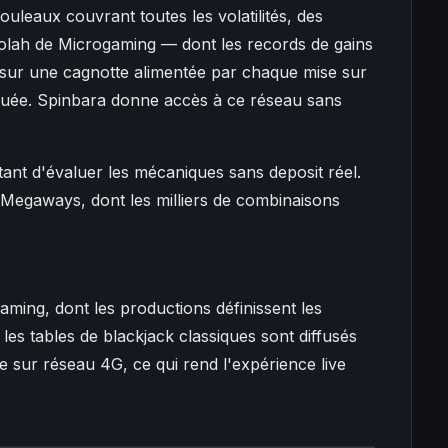
uleaux couvrant toutes les volatilités, des
Moolah de Microgaming — dont les records de gains
sur une cagnotte alimentée par chaque mise sur
 jouée. Spinbara donne accès à ce réseau sans
tant d'évaluer les mécaniques sans deposit réel.
 Megaways, dont les milliers de combinaisons
aming, dont les productions définissent les
les tables de blackjack classiques sont diffusés
le sur réseau 4G, ce qui rend l'expérience live