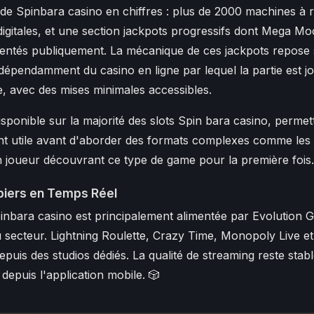
 de Spinbara casino en chiffres : plus de 2000 machines à ro
digitales, et une section jackpots progressifs dont Mega 
entés publiquement. La mécanique de ces jackpots repose 
ndépendamment du casino en ligne par lequel la partie est
re, avec des mises minimales accessibles.
ponible sur la majorité des slots Spin bara casino, permet
ent utile avant d'aborder des formats complexes comme les
 joueur découvrant ce type de game pour la première fois.
upiers en Temps Réel
pinbara casino est principalement alimentée par Evolution G
 secteur. Lightning Roulette, Crazy Time, Monopoly Live et 
depuis des studios dédiés. La qualité de streaming reste stab
 depuis l'application mobile. 🎲