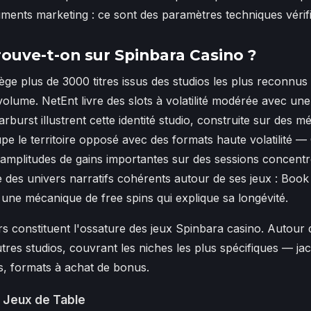
uments marketing : ce sont des paramètres techniques vérifia
rouve-t-on sur Spinbara Casino ?
ge plus de 3000 titres issus des studios les plus reconnus d
olume. NetEnt livre des slots à volatilité modérée avec une 
burst illustrent cette identité studio, construite sur des m
pe le territoire opposé avec des formats haute volatilit
mplitudes de gains importantes sur des sessions concentrée
des univers narratifs cohérents autour de ses jeux : Book o
une mécanique de free spins qui explique sa longévité.
rs constituent l'ossature des jeux Spinbara casino. Autour 
utres studios, couvrant les niches les plus spécifiques — 
s, formats à achat de bonus.
t Jeux de Table